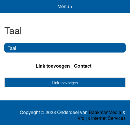
Menu +
Taal
Taal
Link toevoegen
Contact
Link toevoegen
Copyright © 2023 Onderdeel van
BaakmanMedia
&
Vrolijk Internet Services